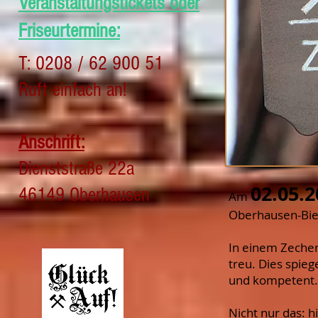
Veranstaltungstickets oder
Friseurtermine:
T: 0208 / 62 900 51
Ruft einfach an!
Anschrift:
Dienststraße 22a
02.05.
46149 Oberhausen
Am
Oberhausen-Bie
In einem Zechen
treu. Dies spieg
und kompetent.
Nicht nur das: 